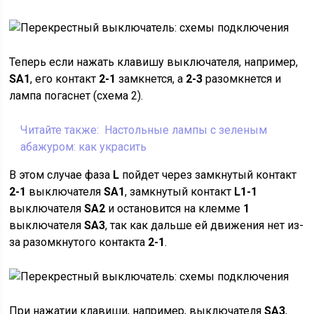
Теперь если нажать клавишу выключателя, например,
SA1
, его контакт
2-1
замкнется, а
2-3
разомкнется и
лампа погаснет (схема 2).
Читайте также:
Настольные лампы с зеленым
абажуром: как украсить
В этом случае фаза
L
пойдет через замкнутый контакт
2-1
выключателя
SA1
, замкнутый контакт
L1-1
выключателя
SA2
и остановится на клемме
1
выключателя
SA3
, так как дальше ей движения нет из-
за разомкнутого контакта
2-1
.
При нажатии клавиши, например, выключателя
SA3
,