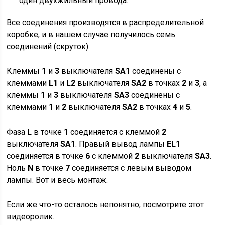
один двухжильный провода.
Все соединения производятся в распределительной
коробке, и в нашем случае получилось семь
соединений (скруток).
Клеммы
1
и
3
выключателя
SA1
соединены с
клеммами
L1
и
L2
выключателя
SA2
в точках
2
и
3
, а
клеммы
1
и
3
выключателя
SA3
соединены с
клеммами
1
и
2
выключателя
SA2
в точках
4
и
5
.
Фаза
L
в точке
1
соединяется с клеммой
2
выключателя
SA1
. Правый вывод лампы
EL1
соединяется в точке
6
с клеммой
2
выключателя
SA3
.
Ноль
N
в точке
7
соединяется с левым выводом
лампы. Вот и весь монтаж.
Если же что-то осталось непонятно, посмотрите этот
видеоролик.