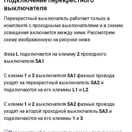
Подключение перекрестного
выключателя
Перекрестный выключатель работает только в
комплекте с проходными выключателями и в схемах
освещения включается между ними. Рассмотрим
схему изображенную на рисунке ниже.
Фаза
L
подключается на клемму
2
проходного
выключателя
SA1
.
С клемм
1
и
3
выключателя
SA1
фазные провода
уходят на перекрестный выключатель
SA2
и
подключаются на его клеммы
L1
и
L2
.
С клемм
1
и
2
выключателя
SA2
фазные провода
уходят на второй проходной выключатель
SA3
и
подключаются на его клеммы
1
и
3
.