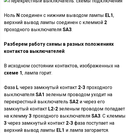
Ноль
N
соединен с нижним выводом лампы
EL1
,
верхний вывод лампы соединен с клеммой
2
проходного выключателя
SA3
.
Разберем работу схемы в разных положениях
контактов выключателей
:
В исходном состоянии контактов, изображенных на
схеме 1
, лампа горит.
Фаза
L
через замкнутый контакт
2-3
проходного
выключателя
SA1
зеленым проводом уходит на
перекрестный выключатель
SA2
и через его
замкнутый контакт
L2-2
зеленым проводом попадает
на клемму
3
проходного выключателя
SA3
. С клеммы
3
через замкнутый контакт
2-3
фаза поступает на
верхний вывод лампы
EL1
и лампа загорается.