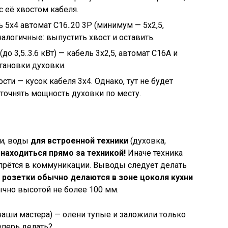
с её хвостом кабеля.
 5х4 автомат C16..20 3P (минимум — 5х2,5,
налогичные: выпустить хвост и оставить.
 3,5..3.6 кВт) — кабель 3х2,5, автомат C16А и
тановки духовки.
и — кусок кабеля 3х4. Однако, тут не будет
уточнять мощность духовки по месту.
ии, воды
для встроенной техники
(духовка,
находиться прямо за техникой!
Иначе техника
 упрётся в коммуникации. Выводы следует делать
розетки обычно делаются в зоне цоколя кухни
ычно высотой не более 100 мм.
наши мастера) — олени тупые и заложили только
еперь делать?