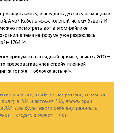
: резануть вилку, и посадить духовку на мощный
й. А чо? Кабель жжж толстый, чо ему будет? И
 можно посмотреть вот в этом файлике:
сохранил, а тема на форуме уже разрослась:
php?t=176414.
 могу придумать наглядный пример, почему ЭТО —
сто презерватива член стрейч-плёнкой
ип ж тот же — облочка есть ж!».
ть слова так, чтобы не запутаться, то мы на
 вилку в 16А и автомат 16А, лепим хрен
в 32А. Как будет вести себя внутренность
жет — сгорит, а может — нет.