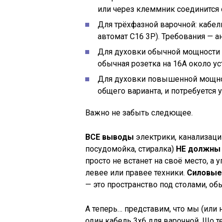
или через клеммник соединится 
Для трёхфазной варочной: кабель
автомат C16 3P). Требования — а
Для духовки обычной мощности (до
обычная розетка на 16А около ус
Для духовки повышенной мощност
общего варианта, и потребуется 
Важно не забыть следющее.
ВСЕ выводы
электрики, канализац
посудомойка, стиралка)
НЕ должны 
просто не встанет на своё место, а
левее или правее техники.
Силовые 
— это пространство под столами, об
А теперь… представим, что мы (или 
один кабель 3х6 для варочной. Шо т