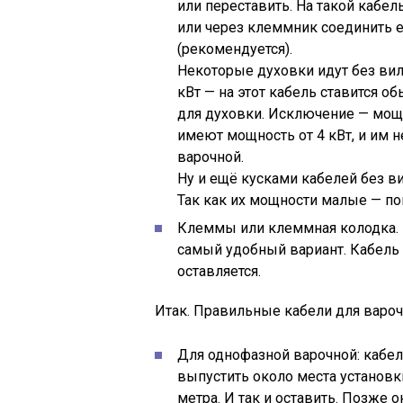
или переставить. На такой каб
или через клеммник соединить е
(рекомендуется).
Некоторые духовки идут без вил
кВт — на этот кабель ставится о
для духовки. Исключение — мощ
имеют мощность от 4 кВт, и им 
варочной.
Ну и ещё кусками кабелей без в
Так как их мощности малые — пон
Клеммы или клеммная колодка. Э
самый удобный вариант. Кабель 
оставляется.
Итак. Правильные кабели для варо
Для однофазной варочной: кабел
выпустить около места установки
метра. И так и оставить. Позже 