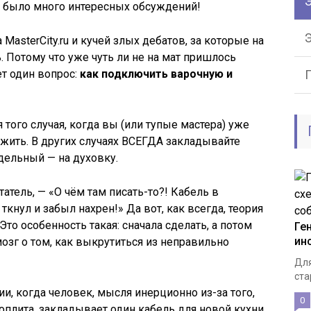
Э
м было много интересных обсуждений!
MasterCity.ru и кучей злых дебатов, за которые на
 Потому что уже чуть ли не на мат пришлось
ет один вопрос:
как подключить варочную и
того случая, когда вы (или тупые мастера) уже
жить. В других случаях ВСЕГДА закладывайте
дельный — на духовку.
атель, — «О чём там писать-то?! Кабель в
ткнул и забыл нахрен!» Да вот, как всегда, теория
 Это особенность такая: сначала сделать, а потом
Ге
ин
озг о том, как выкрутиться из неправильно
Для
ста
и, когда человек, мысля инерционно из-за того,
0
оплита, закладывает один кабель для новой кухни