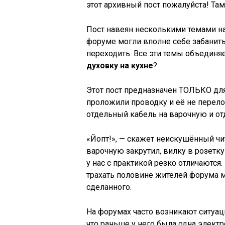
этот архивный пост пожалуйста! Та
Пост навеян несколькими темами на 
форуме могли вполне себе забанить.
переходить. Все эти темы объединя
духовку на кухне
?
Этот пост предназначен ТОЛЬКО для 
проложили проводку и её не перело
отдельный кабель на варочную и от
«Йопт!», — скажет неискушённый чит
варочную закрутил, вилку в розетку 
у нас с практикой резко отличаются.
трахать половине жителей форума м
сделанного.
На форумах часто возникают ситуаци
что раньше у него была одна электр