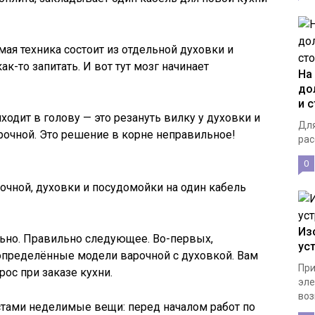
мая техника состоит из отдельной духовки и
к-то запитать. И вот тут мозг начинает
На
до
и 
одит в голову — это резануть вилку у духовки и
Для
рочной. Это решение в корне неправильное!
рас
0
ной, духовки и посудомойки на один кабель
Из
льно. Правильно следующее. Во-первых,
ус
 определённые модели варочной с духовкой. Вам
При
рос при заказе кухни.
эле
воз
стами неделимые вещи: перед началом работ по