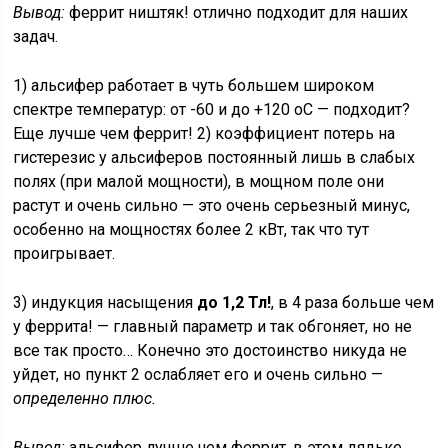
Вывод:
феррит ништяк! отлично подходит для наших
задач.
1) альсифер работает в чуть большем широком
спектре температур: от -60 и до +120 оС — подходит?
Еще лучше чем феррит! 2) коэффициент потерь на
гистерезис у альсиферов постоянный лишь в слабых
полях (при малой мощности), в мощном поле они
растут и очень сильно — это очень серьезный минус,
особенно на мощностях более 2 кВт, так что тут
проигрывает.
3) индукция насыщения
до 1,2 Тл!
, в 4 раза больше чем
у феррита! — главный параметр и так обгоняет, но не
все так просто… Конечно это достоинство никуда не
уйдет, но пункт 2 ослабляет его и очень сильно —
определенно плюс.
Вывод:
альсифер лучше чем феррит, в этом дядьке