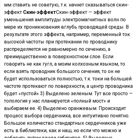
мм ставить не советую, т.к. начнет сказываться скин-
эффект
Скин-эффект
Скин-эффект — эффект
уменьшения амплитуды электромагнитных волн по
мере их проникновения вглубь проводящей среды. В
результате этого эффекта, например, переменный ток
высокой частоты при протекании по проводнику
распределяется не равномерно по сечению, а
преимущественно в поверхностном слое. Если
говорить не как гугл, а моим колхозным языком, то
если взять проводник большого сечения, то он не
будет использоваться полностью, т.к. токи на большей
частоте протекают по поверхности, а центр проводника
будет «пустой» 3) Выделено зеленым. Тут все просто —
топология у нас планируется «полный мост» и
выбираем ее. 4) Выделено оранжевым. Происходит
процесс выбора сердечника, все интуитивно понятно.
Большое количество стандартных сердечников уже
есть в библиотеки, как и наш, но если что можно и
добавить путем ввода габаритов. 5) Выделено