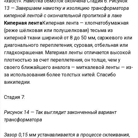
«хвост». Намотка обмоток окончена
Стадия 6:
Рисунок
13 — Завершаем намотку и изоляцию трансформатора
киперной лентой с окончательной пропиткой в лаке
Киперная лента
Киперная лента — хлопчатобумажная
(реже шёлковая или полушелковая) тесьма из
киперной ткани шириной от 8 до 50 мм, саржевого или
диагонального переплетения; суровая, отбельная или
гладкокрашеная. Материал ленты отличается высокой
плотностью за счет переплетения, он толще, чем у
своего ближайшего аналога — миткалевой ленты — из-
за использования более толстых нитей. Спасибо
википедии.
Стадия 7:
Рисунок 14 — Так выглядит законченный вариант
трансформатора
Зазор 0,15 мм устанавливается в процессе склеивания,