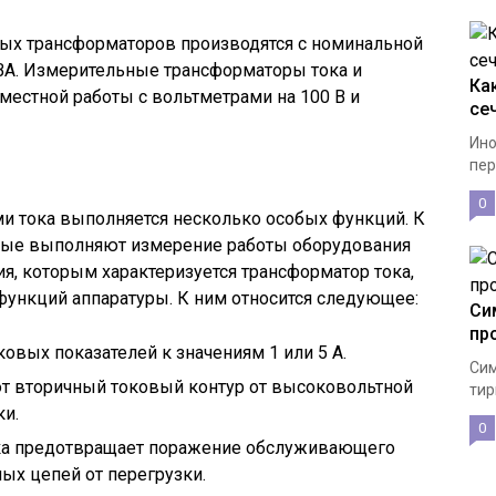
ых трансформаторов производятся с номинальной
 ВА. Измерительные трансформаторы тока и
Ка
естной работы с вольтметрами на 100 В и
се
Ино
пер
0
 тока выполняется несколько особых функций. К
орые выполняют измерение работы оборудования
я, которым характеризуется трансформатор тока,
функций аппаратуры. К ним относится следующее:
Си
пр
вых показателей к значениям 1 или 5 А.
Сим
т вторичный токовый контур от высоковольтной
тир
и.
0
вка предотвращает поражение обслуживающего
ых цепей от перегрузки.