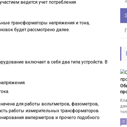
Э
участием ведется учет потребления
ьные трансформаторы напряжения и тока,
ановок будет рассмотрено далее.
удование включает в себя два типа устройств. В
напряжения.
Об
ока.
пр
Кла
начена для работы вольтметров, фазометров,
дан
ласть работы измерительных трансформаторов
тол
онирования амперметров и прочего подобного
0