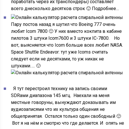
поработать через их транспондеры) составляет
всего днесколько десятков строк 🙂 Подробнее…
Пару постов назад я шутил что Boeing 777 очень
любит Icom 7800 🙂 У них вместо кокпита в кабине
пилотов 3 штуки Icom7600 и 3 штуки IC-7800. Но
вот, выясняется что Icom больше всех любит NASA.
Space Shuttle Endeavor: тут уже Icoms считать
следует если не деcятками, то уж никак не
штуками….. 🙂
Я тут перестроил технику на запись своими
SDRами диапазона 145 мгц. Наехали на меня
местные говоруны, вынуждают доказывать им
аудиозаписями что их культура общения не
общепринятая. Остался только один свободный 🙂
Вот я на нём и смотрю что где делается. И опять не