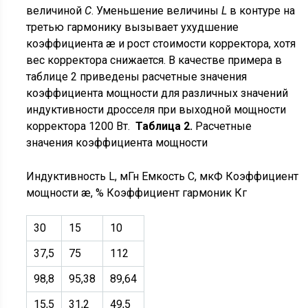
величиной
С
. Уменьшение величины
L
в контуре на
третью гармонику вызывает ухудшение
коэффициента æ и рост стоимости корректора, хотя
вес корректора снижается. В качестве примера в
таблице 2 приведены расчетные значения
коэффициента мощности для различных значений
индуктивности дросселя при выходной мощности
корректора 1200 Вт.
Таблица 2.
Расчетные
значения коэффициента мощности
Индуктивность L, мГн Емкость C, мкФ Коэффициент
мощности æ, % Коэффициент гармоник Кг
30
15
10
37,5
75
112
98,8
95,38
89,64
15,5
31,2
49,5