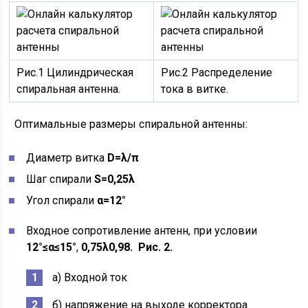
Рис.1 Цилиндрическая
Рис.2 Распределение
спиральная антенна.
тока в витке.
Оптимальные размеры спиральной антенны:
Диаметр витка
D=λ/π
Шаг спирали
S=0,25λ
Угол спирали
α=12°
Входное сопротивление антенн, при условии
12°≤α≤15°
,
0,75λ0,98.
Рис. 2.
а) Входной ток
б) напряжение на выходе корректора