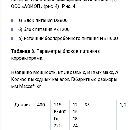
ООО «АЭИЭП» (рис. 4).
Рис. 4.
а) Блок питания DG800
б) блок питания VZ1200
в) источник бесперебойного питания ИБП600
Таблица 3.
Параметры блоков питания с
корректорами.
Название Мощность, Вт Uвх Uвых, В Iвых.макс, А
Кол-во выходных каналов Габаритные размеры,
мм Масса*, кг
Донник
400
115
12,
33
1, 2, 
В/400
15,
Гц
18
220
24,