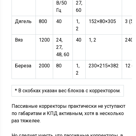
В/50
27,
Гц
60
Дягель
800
40
1,
152×80×305
3 (5)
2
Вяз
1200
24,
40
1, 2
240
27,
48, 60
Береза
2000
80
1,
230×215×382
12 (
2
* В скобках указан вес блоков с корректором.
Пассивные корректоры практически не уступают
по габаритам и КПД активным, хотя в несколько
раз тяжелее.
Но следует учесть, что пассивные корректоры, в