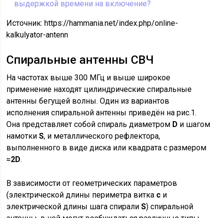
выдержкой времени на включение?
Источник:
https://hammania.net/index.php/online-
kalkulyator-antenn
Спиральные антенны СВЧ
На частотах выше 300 МГц и выше широкое
применение находят цилиндрические спиральные
антенны бегущей волны. Один из вариантов
исполнения спиральной антенны приведён на рис.1.
Она представляет собой спираль диаметром
D
и шагом
намотки
S
, и металлического рефлектора,
выполненного в виде диска или квадрата с размером
≈
2D
.
В зависимости от геометрических параметров
(электрической длины периметра витка
с
и
электрической длины шага спирали
S
) спиральной