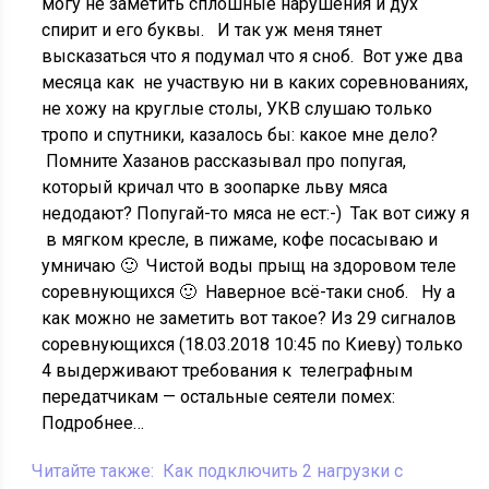
могу не заметить сплошные нарушения и дух
спирит и его буквы. И так уж меня тянет
высказаться что я подумал что я сноб. Вот уже два
месяца как не участвую ни в каких соревнованиях,
не хожу на круглые столы, УКВ слушаю только
тропо и спутники, казалось бы: какое мне дело?
Помните Хазанов рассказывал про попугая,
который кричал что в зоопарке льву мяса
недодают? Попугай-то мяса не ест:-) Так вот сижу я
в мягком кресле, в пижаме, кофе посасываю и
умничаю 🙂 Чистой воды прыщ на здоровом теле
соревнующихся 🙂 Наверное всё-таки сноб. Ну а
как можно не заметить вот такое? Из 29 сигналов
соревнующихся (18.03.2018 10:45 по Киеву) только
4 выдерживают требования к телеграфным
передатчикам — остальные сеятели помех:
Подробнее…
Читайте также:
Как подключить 2 нагрузки с