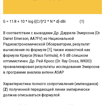
G = 11.8 + 10 * log {(C/l)^2 * N * d} dBi (1)
В соответствии с выводами Др. Даррела Эмерсона (Dr.
Darrel Emerson, AA7FV) из Национальной
Радиоастрономической Обсерватории, результат
вычисления по формуле [1], также известной как
формула Крауса (Kraus formula), 4-5 dB слишком
оптимистичен. Др. Рей Кросс (Dr. Ray Cross, WK0O)
проанализировал результаты исследования Эмерсона
в программе анализа антенн ASAP.
Характеристика полного сопротивления (импенданса)
(
Z
) полученной передающей линии эмпирически
должна описываться формулой