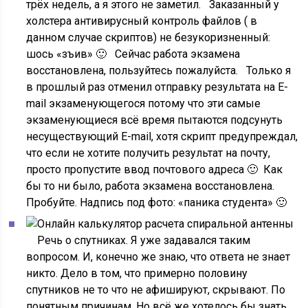
трёх недель, а я этого не заметил. Заказанный у
холстера антивирусный контроль файлов ( в
данном случае скриптов) не безукоризненный:
шось «зъив» 🙂 Сейчас работа экзамена
восстановлена, пользуйтесь пожалуйста. Только я
в прошлый раз отменил отправку результата на E-
mail экзаменующегося потому что эти самые
экзаменующиеся всё время пытаются подсунуть
несуществующий E-mail, хотя скрипт предупреждал,
что если не хотите получить результат на почту,
просто пропустите ввод почтового адреса 🙂 Как
бы то ни было, работа экзамена восстановлена.
Пробуйте. Надпись под фото: «паника студента» 🙂
Речь о спутниках. Я уже задавался таким
вопросом. И, конечно же знаю, что ответа не знает
никто. Дело в том, что примерно половину
спутников не то что не афишируют, скрывают. По
понятным причинам. Но всё же хотелось бы знать