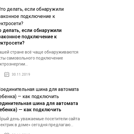
о делать, если обнаружили
законное подключение к
ектросети?
ашей стране всё чаще обнаруживаются
ты самовольного подключение
ктроэнергии...
30.11.2019
единительная шина для автомата
ребенка) — как подключить
рый день уважаемые посетители сайта
ектрик в доме» сегодня предлагаю...