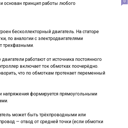
0
 и основан принцип работы любого
троен бесколлекторный двигатель. На статоре
и, по аналогии с электродвигателями
ют трехфазными.
 двигатели работают от источника постоянного
онтроллер включает ток обмотках поочерёдно.
оворить, что по обмоткам протекает переменный
и напряжения формируется прямоугольными
ами.
атель может быть трёхпроводными или
ровод — отвод от средней точки (если обмотки