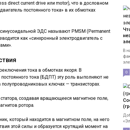
s direct current drive или motor), что в дословном
двигатель постоянного тока» в их обмотках
Чт
с синусоидальной ЭДС называют PMSM (Permanent
не
ереводится как «синхронный электродвигатель с
эл
ами».
В н
фак
ствия
эле
еключения тока в обмотках якоря. В
0
постоянного тока (БДПТ) эту роль выполняют не
а полупроводниковых ключах — транзисторах.
статора, создавая вращающееся магнитное поле,
Со
агнитов ротора.
(г
Доб
ник, который находится в магнитном поле, на него
«Эл
ствия этой силы и образуется крутящий момент на