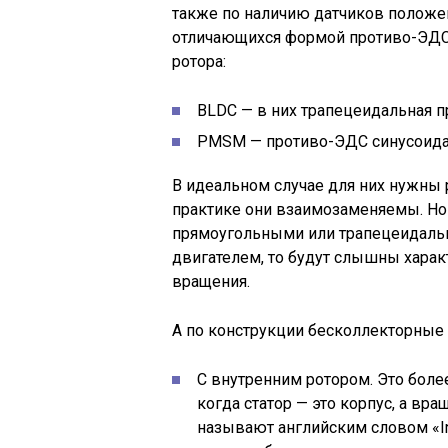
также по наличию датчиков положен
отличающихся формой противо-ЭДС,
ротора:
BLDC — в них трапецеидальная 
PMSM — противо-ЭДС синусоида
В идеальном случае для них нужны 
практике они взаимозаменяемы. Но 
прямоугольными или трапецеидал
двигателем, то будут слышны харак
вращения.
А по конструкции бесколлекторные 
С внутренним ротором. Это боле
когда статор — это корпус, а вр
называют английским словом «In