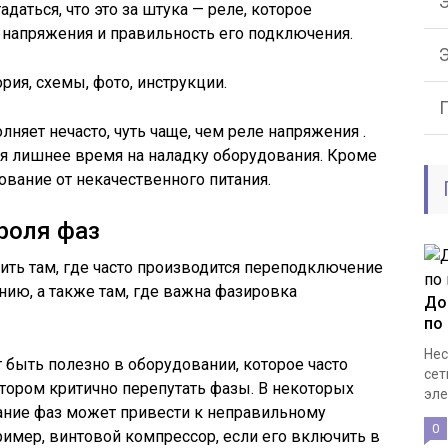
Э
даться, что это за штука — реле, которое
 напряжения и правильность его подключения.
ория, схемы, фото, инструкции.
няет нечасто, чуть чаще, чем реле напряжения .
тся лишнее время на наладку оборудования. Кроме
дование от некачественного питания.
роля фаз
ить там, где часто производится переподключение
ию, а также там, где важна фазировка
До
по
Нес
 быть полезно в оборудовании, которое часто
сет
котором критично перепутать фазы. В некоторых
эле
ание фаз может привести к неправильному
0
имер, винтовой компрессор, если его включить в