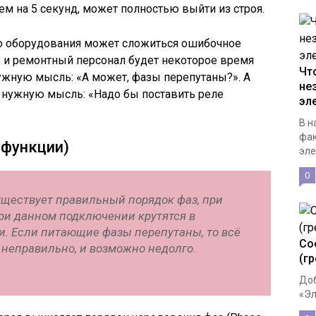
м на 5 секунд, может полностью выйти из строя.
го оборудования может сложиться ошибочное
, и ремонтный персонал будет некоторое время
Чт
 нужную мысль: «А может, фазы перепутаны?». А
не
 нужную мысль: «Надо бы поставить реле
эл
В н
фак
(функции)
эле
0
уществует правильный порядок фаз, при
при данном подключении крутятся в
. Если питающие фазы перепутаны, то всё
Со
о неправильно, и возможно недолго.
(г
Доб
«Эл