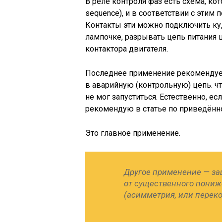
В реле контроля фаз есть схема, ко
sequence), и в соответствии с эти
Контакты эти можно подключить куд
лампочке, разрывать цепь питания 
контактора двигателя.
Последнее применение рекомендует
в аварийную (контрольную) цепь. чт
не мог запуститься. Естественно, е
рекомендую в статье по приведённ
Это главное применение.
Другое применение — защ
от существенного пониж
(асимметрия, или перекос