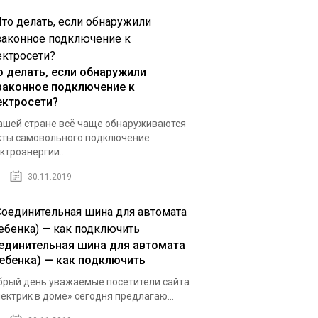
о делать, если обнаружили
законное подключение к
ектросети?
ашей стране всё чаще обнаруживаются
ты самовольного подключение
ктроэнергии...
30.11.2019
единительная шина для автомата
ребенка) — как подключить
рый день уважаемые посетители сайта
ектрик в доме» сегодня предлагаю...