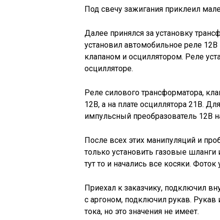
Под свечу зажигания приклеил мале
Далее принялся за установку транс
установил автомобильное реле 12В 
клапаном и осциллятором. Реле уст
осцилляторе.
Реле силового трансформатора, кла
12В, а на плате осциллятора 21В. Д
импульсный преобразователь 12В на
После всех этих манипуляций и про
только установить газовые шланги и
тут то и начались все косяки. Фоток
Приехал к заказчику, подключил вн
с аргоном, подключил рукав. Рукав
тока, но это значения не имеет.