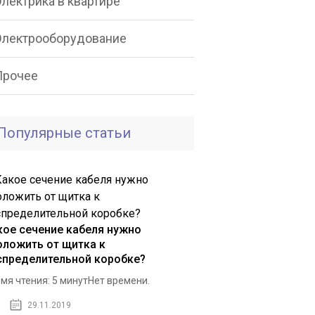
лектрика в квартире
Электрооборудование
Прочее
Популярные статьи
кое сечение кабеля нужно
оложить от щитка к
спределительной коробке?
мя чтения: 5 минутНет времени.
29.11.2019