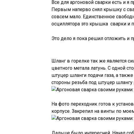
Все для аргоновой сварки есть и я п
Первым наперво снял крышку с свар
совсем мало. Единственное свободн
осциллятора это крышка сварки и 
Это дело я пока решил отложить и п
Шланг в горелке так же является с
цветного метала латунь. С одной с
штуцер шланги подачи газа, а также 
стороны резьба под штуцер шлангу 
На фото переходник готов к установ
корпусе. Закрепил на винты по мое
Дальше было интересней. Начал соб