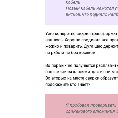
кабель
Новый кабель намотал по
витков, что подняло нап
Уже конкретно сварил трансформато
нашлось. Хорошо соединил все пров
можно и поварить. Дуга шас держит
но работа не без косяков
Во первых не получается расплавит
наплавляется каплями, даже при ма
Во вторых на месте сварки образуетс
подскажите кто знает?
Я пробовал проваривать
одинакового алюминия, 