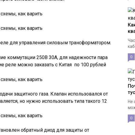
Ка
кв
Час
еле для управления силовым трансформатором.
каб
ие коммутации 250В 30А, для надежности пара
0
ие реле можно заказать с Китая по 100 рублей
По
ту
подачи защитного газа. Клапан использовался от
вляется, но нужно использовать типа такого 12
Не 
мож
0
тановлен обратный диод для защиты от