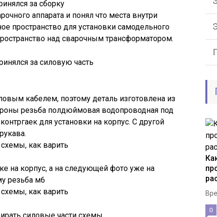
Э
ринялся за сборку
очного аппарата и понял что места внутри
ое пространство для установки самодельного
пространство над сварочным трансформатором.
ринялся за силовую часть
иловым кабелем, поэтому деталь изготовлена из
тороны резьба полдюймовая водопроводная под
контргаек для установки на корпус. С другой
рукава.
Ка
ке на корпус, а на следующей фото уже на
пр
ра
му резьба м6
Вре
0
ирать силовые части схемы.