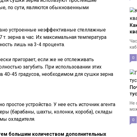
 для сушки зерна используют простейшие
ые, по сути, являются обыкновенными
Ка
вно устроенные неэффективные стеллажные
кв
 т. зерна в час. Их максимальная температура
Час
ость лишь на 3-4 процента.
каб
0
чески пригорает, если же не отслеживать
олностью загубить. При использовании этих
в 40-45 градусов, необходимом для сушки зерна
По
ту
Не 
 простое устройство. У нее есть источник агента
мож
еры (барабаны, шахты, колонки, короба), склады
емы охладителя.
0
тем большим количеством дополнительных