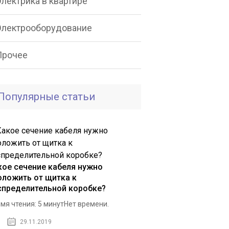
лектрика в квартире
Электрооборудование
Прочее
Популярные статьи
кое сечение кабеля нужно
оложить от щитка к
спределительной коробке?
мя чтения: 5 минутНет времени.
29.11.2019