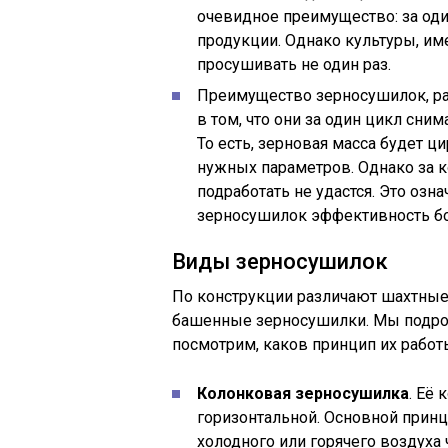
очевидное преимущество: за о
продукции. Однако культуры, и
просушивать не один раз.
Преимущество зерносушилок, ра
в том, что они за один цикл сни
То есть, зерновая масса будет ц
нужных параметров. Однако за 
подработать не удастся. Это озн
зерносушилок эффективность бо
Виды зерносушилок
По конструкции различают шахтные
башенные зерносушилки. Мы подроб
посмотрим, каков принцип их работ
Колонковая зерносушилка
. Её
горизонтальной. Основной принц
холодного или горячего воздуха