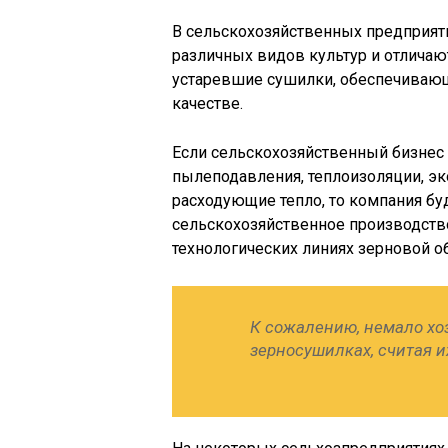
В сельскохозяйственных предприя
различных видов культур и отлича
устаревшие сушилки, обеспечивающ
качестве.
Если сельскохозяйственный бизнес
пылеподавления, теплоизоляции, э
расходующие тепло, то компания б
сельскохозяйственное производство 
технологических линиях зерновой о
К сожалению, немало хо
зерносушилках, считая 