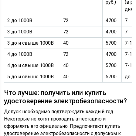
руб.)
(в ра
днях
2 до 1000В
72
4700
7
3 до 1000В
72
4700
7
3 до и свыше 1000В
40
5700
7-10
4 до 1000В
72
4700
7-10
4 до и свыше 1000В
40
5700
7-10
5 до и свыше 1000В
40
5700
до 7
Что лучше: получить или купить
удостоверение электробезопасности?
Допуск необходимо подтверждать каждый год.
Некоторые не хотят проходить аттестацию и
оформлять его официально. Предпочитают купить
удостоверение электробезопасности с допуском к