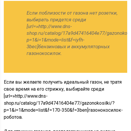
Если поблизости от газона нет розетки,
выбирать придется среди
[url=»http://www.dns-
shop.ru/catalog/17a9d47416404e77/gazonokosil
p=1&i=1&mode=list&f=iyfh-
3bec]бензиновых и аккумуляторных
газонокосилок.
Если вы желаете получить идеальный газон, не тратя
свое время на его стрижку, выбирайте среди
[url=»http://www.dns-
shop.ru/catalog/17a9d47416404e77/gazonokosilki/?
p=1&i=1&mode=list&f=170-350&f=3ben]газонокосилок-
роботов.