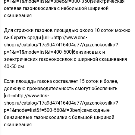
p=1&i=1&mode=list&f=3bec&f=300-350]электрическая
сетевая газонокосилка с небольшой шириной
скашивания.
Для стрижки газонов площадью около 10 соток можно
выбирать среди [url=»http://www.dns-
shop.ru/catalog/17a9d47416404e77/gazonokosilki/?
p=1&i=1&mode=list&f=400-500]бензиновых и
электрических газонокосилок с шириной скашивания
40-50 см.
Если площадь газона составляет 15 соток и более,
должную производительность смогут обеспечить
[url=»http://www.dns-
shop.ru/catalog/17a9d47416404e77/gazonokosilki/?
p=1&mode=list&f=500-560&f=3ben]самоходные
бензиновые газонокосилки с большой шириной
скашивания.