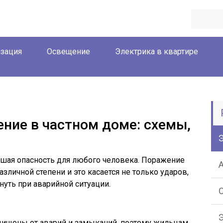
зация
Освещение
Электрика в квартире
ение в частном доме: схемы,
ьшая опасность для любого человека. Поражение
личной степени и это касается не только ударов,
нуть при аварийной ситуации.
Э
ищены от аварий и замыканий, поэтому жильцам