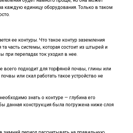
заземления будет намного проще, но она может
на каждую единицу оборудования. Только в таком
осто.
ется ее контуры. Что такое контур заземления
 та часть системы, которая состоит из штырей и
бы при перепадах ток уходил в нее.
е всего подходит для торфяной почвы, глины или
 почвы или скал работать такое устройство не
еобходимо знать о контуре — глубина его
обы данная конструкция была погружена ниже слоя
о в зимний период рассчитывать на правильную