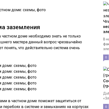
Чт
ма заземления
не
эл
в частном доме необходимо знать не только
В н
ашнего мастера данный вопрос чрезвычайно
фак
т понять, что действительно система очень
эле
0
Со
(г
Доб
«Эл
ами в частном доме поможет защититься от
 перебоях в системе и замыканиях на корпусах
0