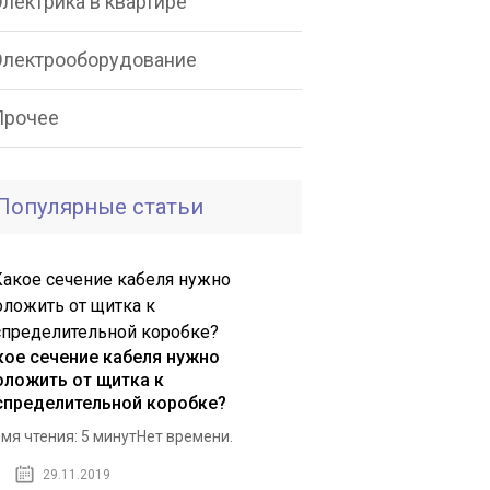
лектрика в квартире
Электрооборудование
Прочее
Популярные статьи
кое сечение кабеля нужно
оложить от щитка к
спределительной коробке?
мя чтения: 5 минутНет времени.
29.11.2019