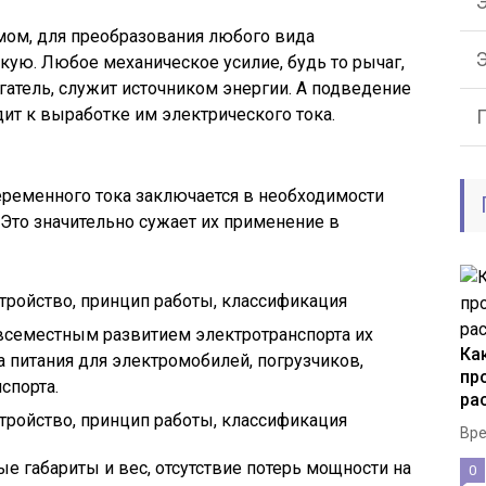
Э
мом, для преобразования любого вида
кую. Любое механическое усилие, будь то рычаг,
атель, служит источником энергии. А подведение
дит к выработке им электрического тока.
еременного тока заключается в необходимости
 Это значительно сужает их применение в
овсеместным развитием электротранспорта их
Ка
а питания для электромобилей, погрузчиков,
пр
спорта.
ра
Вре
е габариты и вес, отсутствие потерь мощности на
0