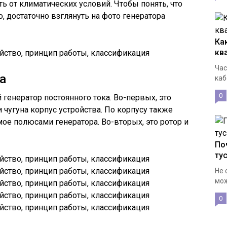
ь от климатических условий. Чтобы понять, что
о, достаточно взглянуть на фото генератора
Ка
кв
Час
а
каб
0
 генератор постоянного тока. Во-первых, это
 чугуна корпус устройства. По корпусу также
ое полюсами генератора. Во-вторых, это ротор и
По
ту
Не 
мож
0