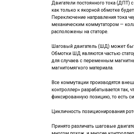
Двигатели постоянного тока (ДПТ) 
как только к якорной обмотке буде
Переключение направления тока че
механическим коммутатором — колл
расположены на статоре.
Шаговый двигатель (ШД) может быт
Обмотки ШД являются частью статор
для случаев с переменным магнитн
магнитомягкого материала.
Все коммутации производятся внеш
контроллер» разрабатывается так,
фиксированную позицию, то есть си
Цикличность позиционирования рото
Принято различать шаговые двигате
многом похож, и многие контроллер