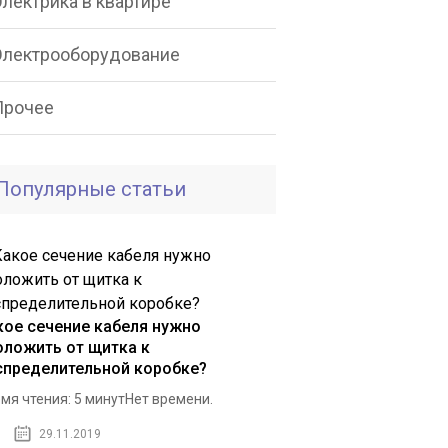
лектрика в квартире
Электрооборудование
Прочее
Популярные статьи
кое сечение кабеля нужно
оложить от щитка к
спределительной коробке?
мя чтения: 5 минутНет времени.
29.11.2019