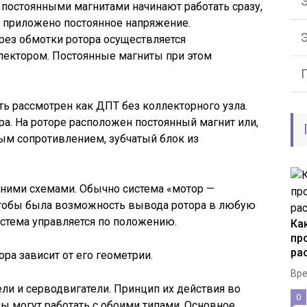
Э
с постоянными магнитами начинают работать сразу,
т приложено постоянное напряжение.
рез обмотки ротора осуществляется
ектором. Постоянные магниты при этом
ь рассмотрен как ДПТ без коллекторного узла.
а. На роторе расположен постоянный магнит или,
ым сопротивлением, зубчатый блок из
ними схемами. Обычно система «мотор —
 чтобы была возможность вывода ротора в любую
стема управляется по положению.
Ка
пр
ра
ра зависит от его геометрии.
Вре
ли и серводвигатели. Принцип их действия во
0
ы могут работать с обоими типами. Основное