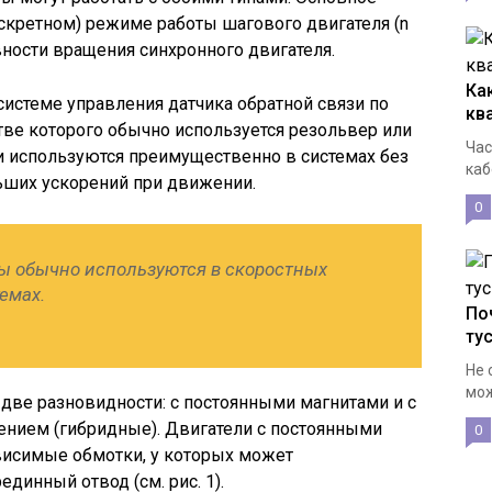
скретном) режиме работы шагового двигателя (n
вности вращения синхронного двигателя.
Ка
системе управления датчика обратной связи по
кв
тве которого обычно используется резольвер или
Час
и используются преимущественно в системах без
каб
ьших ускорений при движении.
0
ы обычно используются в скоростных
емах.
По
ту
Не 
мож
две разновидности: с постоянными магнитами и с
нием (гибридные). Двигатели с постоянными
0
исимые обмотки, у которых может
единный отвод (см. рис. 1).