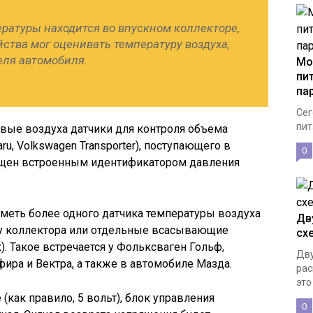
ратуры находится во впускном коллекторе,
ства мог оценивать температуру воздуха,
еля автомобиля.
Мо
пи
па
Сег
пит
вые воздуха датчики для контроля объема
baru, Volkswagen Transporter), поступающего в
0
нащен встроенным идентификатором давления
меть более одного датчика температуры воздуха
Дв
т у коллектора или отдельные всасывающие
сх
). Такое встречается у Фольксваген Гольф,
Дву
фира и Вектра, а также в автомобиле Мазда.
рас
это
(как правило, 5 вольт), блок управления
0