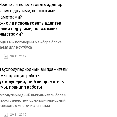
жно ли использовать адаптер
тания с другими, но схожими
раметрами?
одня мы поговорим о выборе блока
ания для ноутбука.
30.11.2019
ухполупериодный выпрямитель:
емы, принцип работы
хполупериодный выпрямитель более
пространен, чем однополупериодный,
 связано с многочисленными...
29.11.2019