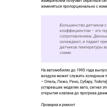
измерителем получает обратный сиг
изменяться пропорционально с изм
Большинство датчиков 
коэффициентом – это те
сопротивлением. Данный 
охлаждают, и падает при
датчиков температуры в
схеме.
На автомобилях до 1995 года выпу
воздуха может служить холодным п
– Опель, Пежо, Рено, Субару, Тойота
устаревших моделях авто, сигнал э
открытия клапана до прогрева движ
Проверка и ремонт