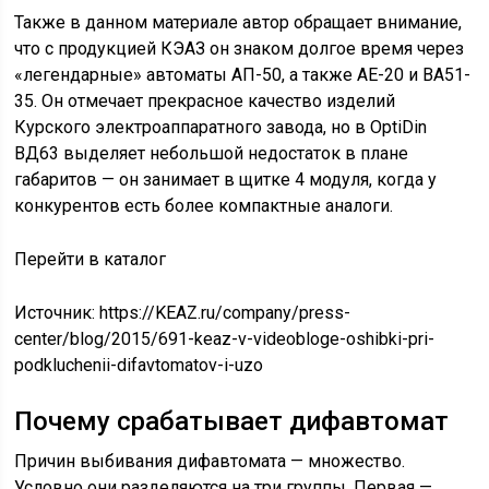
Также в данном материале автор обращает внимание,
что с продукцией КЭАЗ он знаком долгое время через
«легендарные» автоматы АП-50, а также АЕ-20 и ВА51-
35. Он отмечает прекрасное качество изделий
Курского электроаппаратного завода, но в OptiDin
ВД63 выделяет небольшой недостаток в плане
габаритов — он занимает в щитке 4 модуля, когда у
конкурентов есть более компактные аналоги.
Перейти в каталог
Источник:
https://KEAZ.ru/company/press-
center/blog/2015/691-keaz-v-videobloge-oshibki-pri-
podkluchenii-difavtomatov-i-uzo
Почему срабатывает дифавтомат
Причин выбивания дифавтомата — множество.
Условно они разделяются на три группы. Первая —