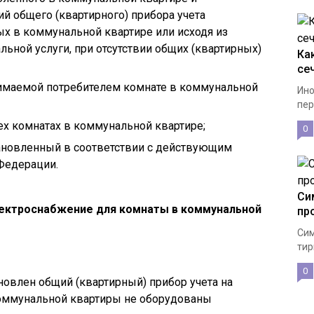
ий общего (квартирного) прибора учета
х в коммунальной квартире или исходя из
ьной услуги, при отсутствии общих (квартирных)
Ка
се
имаемой потребителем комнате в коммунальной
Ино
пер
х комнатах в коммунальной квартире;
0
тановленный в соответствии с действующим
Федерации.
Си
лектроснабжение для комнаты в коммунальной
пр
Сим
тир
0
новлен общий (квартирный) прибор учета на
оммунальной квартиры не оборудованы