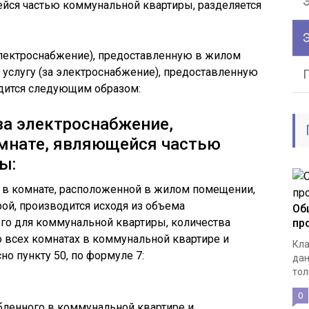
Э
ейся частью коммунальной квартиры, разделяется
электроснабжение), предоставленную в жилом
услугу (за электроснабжение), предоставленную
дится следующим образом:
за электроснабжение,
омнате, являющейся частью
ы:
 в комнате, расположенной в жилом помещении,
й, производится исходя из объема
Об
ого для коммунальной квартиры, количества
пр
 всех комнатах в коммунальной квартире и
Кла
но пункту 50, по формуле 7:
дан
тол
0
бленного в коммунальной квартире и