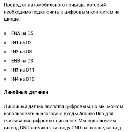
Провод от автомобильного привода, который
необходимо подключить к цифровым контактам на
шилде:
ENA на D5
IN1 на D2
IN2 на D8
ENB на D3
IN3 на D11
IN4 на D10
Линейные датчики
Линейный датчик является цифровым, но мы можем
использовать аналоговые входы Arduino Uno для
считывания цифровых сигналов. Мы подключаем
вывод GND датчика к выводу GND на экране, вывод