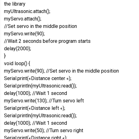
the library
myUltrasonic.attach();
myServo.attach();
//Set servo in the middle position
myServo.write(90);
//Wait 2 seconds before program starts
delay(2000);
}
void loop() {
myServo.write(90); //Set servo in the middle position
Serial.print(«Distance center «);
Serial.println(myUltrasonic.read());
delay(1000); //Wait 1 second
myServo.write(130); //Turn servo left
Serial.print(«Distance left «);
Serial.println(myUltrasonic.read());
delay(1000); //Wait 1 second
myServo.write(50); //Turn servo right
Serial.print(«Distance right «);