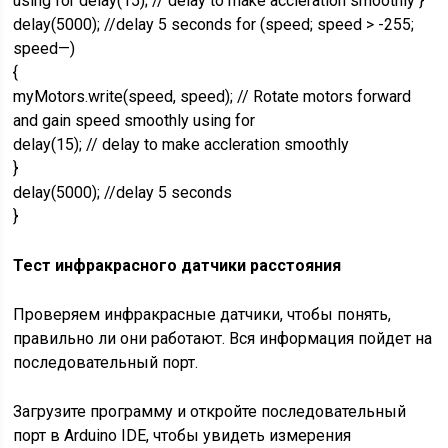
using for delay(15); // delay to make accleration smoothly }
delay(5000); //delay 5 seconds for (speed; speed > -255;
speed—)
{
myMotors.write(speed, speed); // Rotate motors forward
and gain speed smoothly using for
delay(15); // delay to make accleration smoothly
}
delay(5000); //delay 5 seconds
}
Тест инфракрасного датчики расстояния
Проверяем инфракрасные датчики, чтобы понять,
правильно ли они работают. Вся информация пойдет на
последовательный порт.
Загрузите программу и откройте последовательный
порт в Arduino IDE, чтобы увидеть измерения