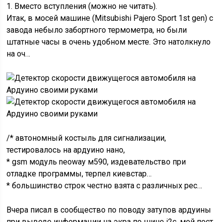
1. Вместо вступления (можно не читать).
Итак, в мосей машине (Mitsubishi Pajero Sport 1st gen) с
завода небыло забортного термометра, но были
штатные часы в очень удобном месте. Это натолкнуло
на оч…
/* автономный костыль для сигнализации,
тестировалось на ардуино нано,
* gsm модуль neoway м590, издевательство при
отладке программы, терпел киевстар…
* большинство строк честно взята с различных рес…
Вчера писал в сообщество по поводу затупов ардуины
при выводе информации на экра по шине i2c. мой пост