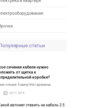
лектрика в квартире
Электрооборудование
Прочее
Популярные статьи
кое сечение кабеля нужно
оложить от щитка к
спределительной коробке?
мя чтения: 5 минутНет времени.
29.11.2019