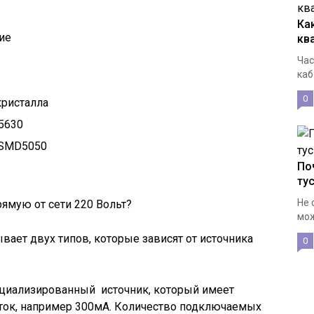
Ка
ие
кв
Час
каб
0
кристалла
5630
В SMD5050
По
ту
Не 
мож
ает двух типов, которые зависят от источника
0
ециализированный источник, который имеет
ток, например 300мА. Количество подключаемых