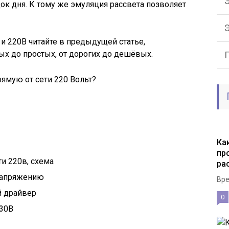
Э
ок дня. К тому же эмуляция рассвета позволяет
и 220В читайте в предыдущей статье,
х до простых, от дорогих до дешёвых.
Ка
пр
и 220в, схема
ра
напряжению
Вре
й драйвер
0
 30В