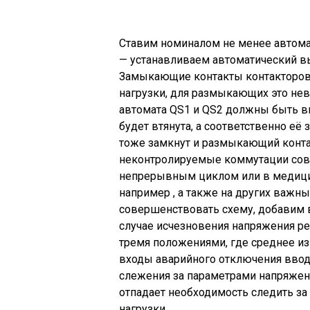
Ставим номиналом не менее автомат
— устанавливаем автоматический в
Замыкающие контакты контакторов
нагрузки, для размыкающих это не
автомата QS1 и QS2 должны быть в
будет втянута, а соответственно е
тоже замкнут и размыкающий контак
неконтролируемые коммутации сов
непрерывным циклом или в медици
например , а также на других важн
совершенствовать схему, добавим 
случае исчезновения напряжения ре
тремя положениями, где среднее из
входы аварийного отключения ввод
слежения за параметрами напряжения
отпадает необходимость следить за
нагрузки.