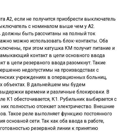
а А2, если не получится приобрести выключатель
ыключатель с номиналом выше чем у А2.
 должны быть рассчитаны на полный ток
важно можно использовать блок-контакты. Оба
ключены, при этом катушка КМ получит питание и
ё замыкающий контакт в цепи основного ввода
т в цепи резервного ввода разомкнут. Такие
ершенно недопустимы на производствах с
нских учреждениях в операционных больниц,
ых объектах. В дальнейшем мы будем
выдержки времени и различные блокировки. В
ле К1 обесточивается, К1. Рубильник выбирается с
 них полностью отсекает электричество. Внешние
ов. Такое реле выполняет функцию постоянного
 основной сети. Так как оба ввода в работе,
 готовностью резервной линии к принятию