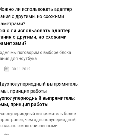
жно ли использовать адаптер
тания с другими, но схожими
раметрами?
одня мы поговорим о выборе блока
ания для ноутбука.
30.11.2019
ухполупериодный выпрямитель:
емы, принцип работы
хполупериодный выпрямитель более
пространен, чем однополупериодный,
 связано с многочисленными...