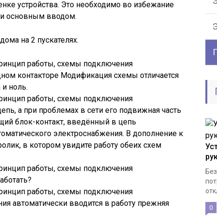
Э
енке устройства. Это необходимо во избежание
 и основным вводом.
ома на 2 пускателях.
ном контакторе Модификация схемы отличается
 и ноль.
епь, а при проблемах в сети его подвижная часть
щий блок-контакт, введённый в цепь
втоматического электроснабжения. В дополнение к
ролик, в котором увидите работу обеих схем
Ус
ру
Без
работать?
пот
отк
ия автоматически вводится в работу прежняя
0