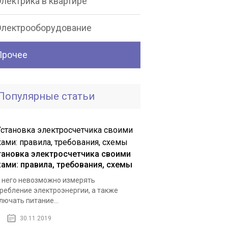
лектрика в квартире
Электрооборудование
Прочее
Популярные статьи
тановка электросчетчика своими
ками: правила, требования, схемы
 него невозможно измерять
ребление электроэнергии, а также
лючать питание...
30.11.2019