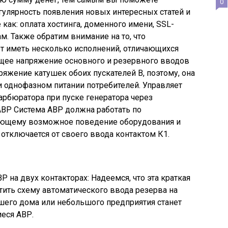
0
гулярность появления новых интересных статей и
 как: оплата хостинга, доменного имени, SSL-
м. Также обратим внимание на то, что
т иметь несколько исполнений, отличающихся
щее напряжение основного и резервного вводов
пряжение катушек обоих пускателей В, поэтому, она
и однофазном питании потребителей. Управляет
рбюратора при пуске генератора через
АВР Система АВР должна работать по
ающему возможное поведение оборудования и
отключается от своего ввода контактом К1.
Р на двух контакторах: Надеемся, что эта краткая
тить схему автоматического ввода резерва на
шего дома или небольшого предприятия станет
еся АВР.