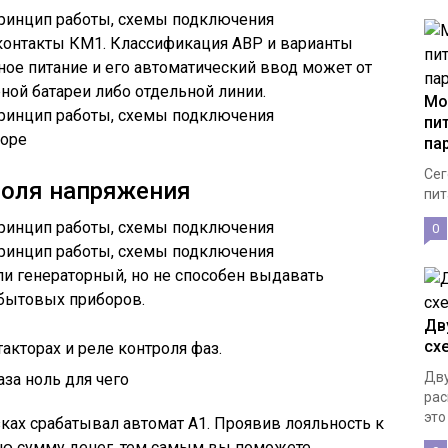
контакты КМ1. Классификация АВР и варианты
ое питание и его автоматический ввод может от
ной батареи либо отдельной линии.
Мо
пи
торе
па
Сег
роля напряжения
пит
0
ли генераторный, но не способен выдавать
бытовых приборов.
Дв
сх
акторах и реле контроля фаз.
Дву
за ноль для чего
рас
это
ках срабатывал автомат А1. Проявив лояльность к
ую сумму денег, тем самым вы поможете