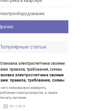
лектрика в квартире
Электрооборудование
Прочее
Популярные статьи
тановка электросчетчика своими
ками: правила, требования, схемы
 него невозможно измерять
ребление электроэнергии, а также
лючать питание...
30.11.2019