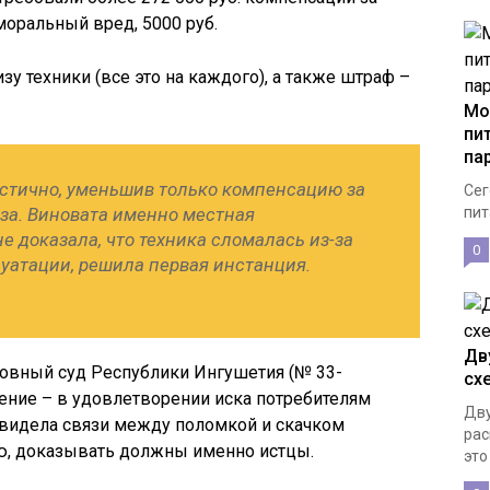
 моральный вред, 5000 руб.
изу техники (все это на каждого), а также штраф –
Мо
пи
па
астично, уменьшив только компенсацию за
Сег
аза. Виновата именно местная
пит
не доказала, что техника сломалась из-за
0
уатации, решила первая инстанция.
Дв
овный суд Республики Ингушетия (№ 33-
сх
шение – в удовлетворении иска потребителям
Дву
увидела связи между поломкой и скачком
рас
ию, доказывать должны именно истцы.
это