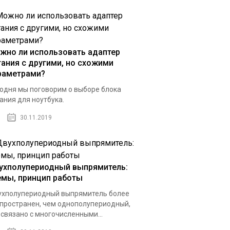
жно ли использовать адаптер
тания с другими, но схожими
раметрами?
одня мы поговорим о выборе блока
ания для ноутбука.
30.11.2019
ухполупериодный выпрямитель:
емы, принцип работы
хполупериодный выпрямитель более
пространен, чем однополупериодный,
 связано с многочисленными...