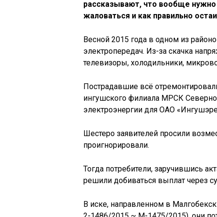
рассказывают, что вообще нужно 
жаловаться и как правильно оста
Весной 2015 года в одном из район
электропередач. Из-за скачка напр
телевизоры, холодильники, микров
Пострадавшие всё отремонтировали
ингушского филиала МРСК Северног
электроэнергии для ОАО «Ингушэре
Шестеро заявителей просили возме
проигнорировали.
Тогда потребители, заручившись ак
решили добиваться выплат через су
В иске, направленном в Малгобекск
2-1486/2015 ~ М-1475/2015), они по