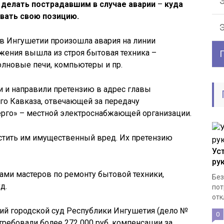
Э
делать пострадавшим в случае аварии
–
куда
ивать свою позицию.
ов Ингушетии произошла авария на линии
яжения вышла из строя бытовая техника –
олновые печи, компьютеры и пр.
 и направили претензию в адрес главы
о Кавказа, отвечающей за передачу
рго» – местной электроснабжающей организации.
стить им имущественный вред. Их претензию
Ус
ру
тами мастеров по ремонту бытовой техники,
Без
д.
пот
отк
ий городской суд Республики Ингушетия (дело №
0
требовали более 272 000 руб. компенсации за