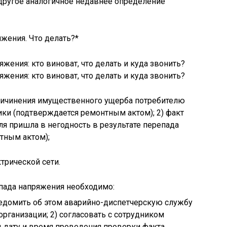
т другое аналогичное недавнее определение
яжения. Что делать?*
 причинения имущественного ущерба потребителю
ики (подтверждается ремонтным актом); 2) факт
еля пришла в негодность в результате перепада
тным актом);
трической сети.
пада напряжения необходимо:
ведомить об этом аварийно-диспетчерскую службу
ганизации; 2) согласовать с сотрудником
 дату и время проведения проверки факта